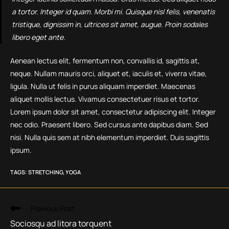
a tortor. Integer id quam. Morbi mi. Quisque nisl felis, venenatis
tristique, dignissim in, ultrices sit amet, augue. Proin sodales
libero eget ante.
Aenean lectus elit, fermentum non, convallis id, sagittis at,
neque. Nullam mauris orci, aliquet et, iaculis et, viverra vitae,
ligula. Nulla ut felis in purus aliquam imperdiet. Maecenas
aliquet mollis lectus. Vivamus consectetuer risus et tortor.
Lorem ipsum dolor sit amet, consectetur adipiscing elit. Integer
nec odio. Praesent libero. Sed cursus ante dapibus diam. Sed
nisi. Nulla quis sem at nibh elementum imperdiet. Duis sagittis
ipsum.
TAGS
:
STRETCHING
,
YOGA
Read
Previous Post
more
Sociosqu ad litora torquent
articles