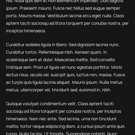
nisi. Nulla quis sem at nibh elementum imperdiet. Duis sagittis
ipsum. Praesent mauris. Fusce nec tellus sed augue semper
porta. Mauris massa. Vestibulum lacinia arcu eget nulla. Class
aptent taciti sociosqu ad litora torquent per conubia nostra, per
inceptos himenaeos.
Curabitur sodales ligula in libero. Sed dignissim lacinia nunc.
Curabitur tortor. Pellentesque nibh. Aenean quam. In
scelerisque sem at dolor. Maecenas mattis. Sed convallis
tristique sem. Proin ut ligula vel nunc egestas porttitor. Morbi
lectus risus, iaculis vel, suscipit quis, luctus non, massa. Fusce
ac turpis quis ligula lacinia aliquet. Mauris ipsum. Nulla metus
metus, ullamcorper vel, tincidunt sed, euismod in, nibh.
Quisque volutpat condimentum velit. Class aptent taciti
sociosqu ad litora torquent per conubia nostra, per inceptos
himenaeos. Nam nec ante. Sed lacinia, urna non tincidunt
mattis, tortor neque adipiscing diam, a cursus ipsum ante quis
turpis. Nulla facilisi. Ut fringilla. Suspendisse potenti. Nunc