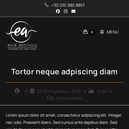
Skip
+30.210.985.8857
to
content
MENU
0
Tortor neque adpiscing diam
Post
Post
Post
27 Σεπτεμβρίου, 2016
Yoga
author:
published:
category:
Post
0 Comments
comments:
Lorem ipsum dolor sit amet, consectetur adipiscing elit. Integer
nec odio. Praesent libero. Sed cursus ante dapibus diam. Sed