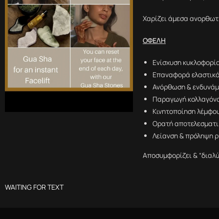
Χαρίζει άμεσα ανορθωτ
ΟΦΕΛΗ
Ενίσχυση κυκλοφορί
Επαναφορά ελαστικ
Ανόρθωση & ενδυνά
Παραγωγή κολλαγόνο
Κινητοποίηση λέμφο
Ορατή αποτελεσματι
Λείανση & πρόληψη 
Αποσυμφορίζει & “διαλύ
WAITING FOR TEXT