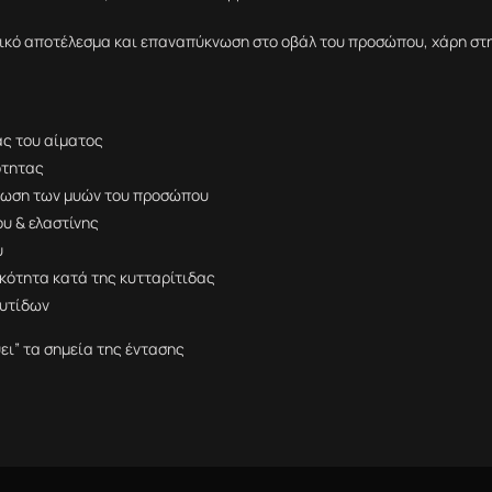
ικό αποτέλεσμα και επαναπύκνωση
στο οβάλ του προσώπου, χάρη στ
ας του αίματος
ότητας
μωση των μυών του προσώπου
υ & ελαστίνης
υ
κότητα κατά της κυτταρίτιδας
ρυτίδων
ει” τα σημεία της έντασης