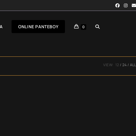
TOGGLE
Α
ONLINE ΡΑΝΤΕΒΟΎ
0
WEBSITE
VIEW:
12
24
ALL
SEARCH